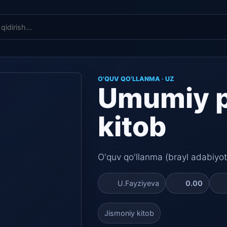
O'QUV QO'LLANMA · UZ
Umumiy p
kitob
O'quv qo'llanma (brayl adabiyot
U.Fayziyeva
0.00
Jismoniy kitob