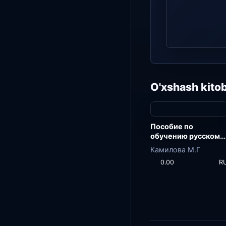
O'xshash kitob
Пособие по
обучению русскому
языку
Камилова М.Г
0.00
R