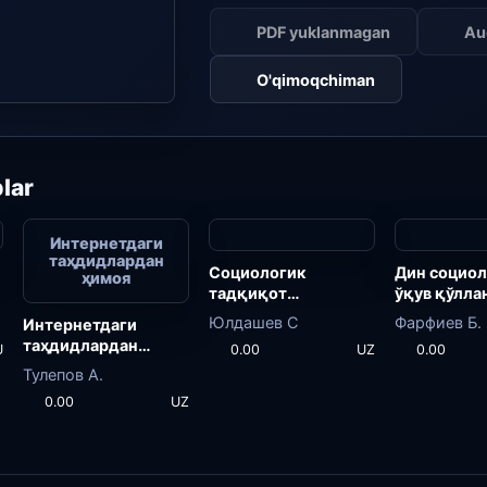
PDF yuklanmagan
Au
O'qimoqchiman
lar
Интернетдаги
таҳдидлардан
Социологик
Дин социол
ҳимоя
тадқиқот
ўқув қўлла
методологияси
Юлдашев С
Фарфиев Б.
Интернетдаги
таҳдидлардан
U
0.00
UZ
0.00
ҳимоя
Тулепов А.
0.00
UZ