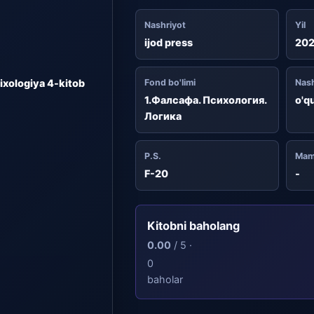
Nashriyot
Yil
ijod press
20
xologiya 4-kitob
Fond bo'limi
Nash
1.Фалсафа. Психология.
o'q
Логика
P.S.
Mam
F-20
-
Kitobni baholang
0.00
/ 5 ·
0
baholar