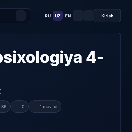
RU
UZ
EN
Kirish
sixologiya 4-
)
36
0
1 mavjud