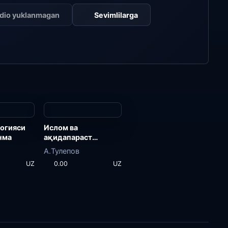
dio yuklanmagan
Sevimlilarga
огияси
Ислом ва
нма
ақидапараст
оқимлар
А.Тулепов
UZ
0.00
UZ