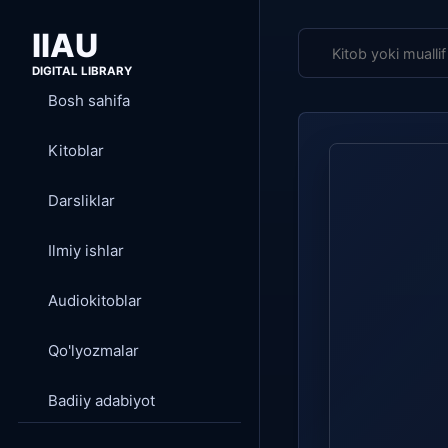
IIAU
DIGITAL LIBRARY
Bosh sahifa
Kitoblar
Darsliklar
Ilmiy ishlar
Audiokitoblar
Qo'lyozmalar
Badiiy adabiyot