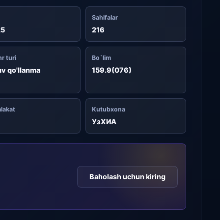
Sahifalar
25
216
r turi
Bo`lim
uv qo'llanma
159.9(076)
lakat
Kutubxona
УзХИА
Baholash uchun kiring