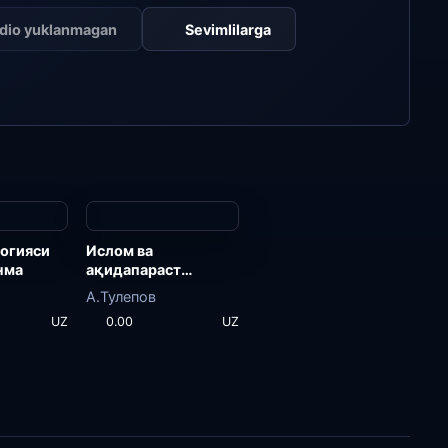
dio yuklanmagan
Sevimlilarga
огияси
Ислом ва
нма
ақидапараст
оқимлар
А.Тулепов
UZ
0.00
UZ