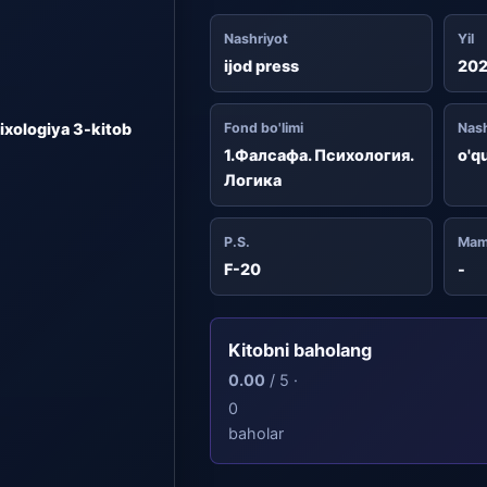
Nashriyot
Yil
ijod press
20
xologiya 3-kitob
Fond bo'limi
Nash
1.Фалсафа. Психология.
o'q
Логика
P.S.
Mam
F-20
-
Kitobni baholang
0.00
/ 5 ·
0
baholar