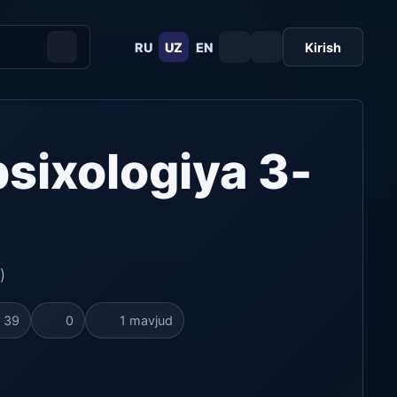
RU
UZ
EN
Kirish
sixologiya 3-
)
39
0
1 mavjud