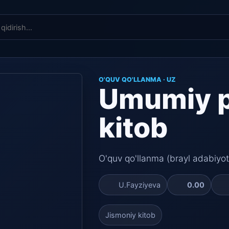
O'QUV QO'LLANMA · UZ
Umumiy p
kitob
O'quv qo'llanma (brayl adabiyot
U.Fayziyeva
0.00
Jismoniy kitob