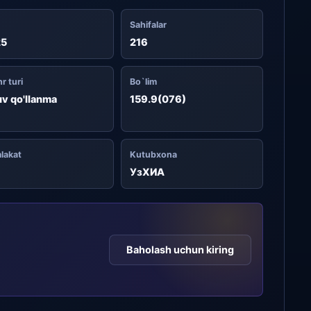
Sahifalar
25
216
r turi
Bo`lim
uv qo'llanma
159.9(076)
lakat
Kutubxona
УзХИА
Baholash uchun kiring