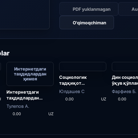
PDF yuklanmagan
Au
O'qimoqchiman
lar
Интернетдаги
таҳдидлардан
Социологик
Дин социол
ҳимоя
тадқиқот
ўқув қўлла
методологияси
Юлдашев С
Фарфиев Б.
Интернетдаги
таҳдидлардан
U
0.00
UZ
0.00
ҳимоя
Тулепов А.
0.00
UZ