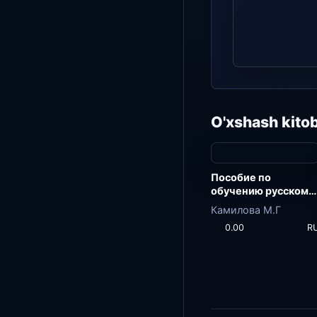
O'xshash kitob
Пособие по
обучению русскому
языку
Камилова М.Г
0.00
R