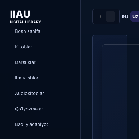
IIAU
RU
UZ
DIGITAL LIBRARY
Bosh sahifa
Kitoblar
Darsliklar
Ilmiy ishlar
Audiokitoblar
Qo'lyozmalar
Badiiy adabiyot