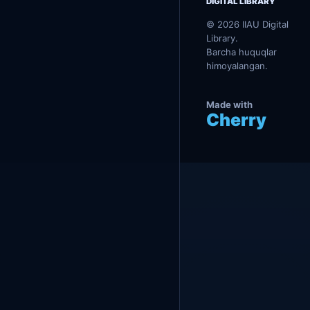
н
DIGITAL LIBRARY
ҳ
и
© 2026 IIAU Digital
м
Library.
о
Barcha huquqlar
я
himoyalangan.
Made with
Cherry