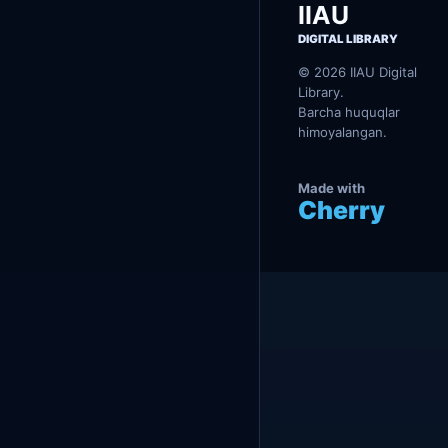
К
Y
IIAU
Т
А
DIGITAL LIBRARY
Б
И
© 2026 IIAU Digital
Library.
Barcha huquqlar
himoyalangan.
Made with
Cherry