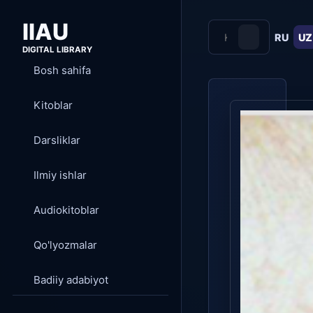
IIAU
RU
UZ
DIGITAL LIBRARY
Bosh sahifa
Kitoblar
Darsliklar
Ilmiy ishlar
Audiokitoblar
Qo'lyozmalar
Badiiy adabiyot