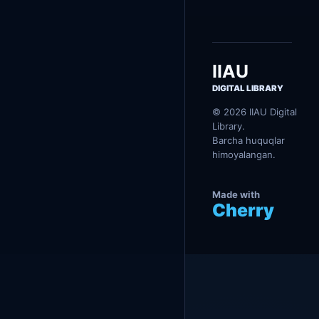
и
д
л
а
р
д
IIAU
а
н
DIGITAL LIBRARY
ҳ
и
© 2026 IIAU Digital
м
Library.
о
Barcha huquqlar
я
himoyalangan.
Made with
Cherry