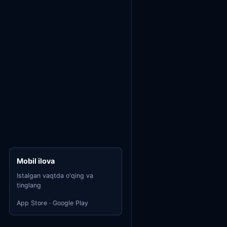
Mobil ilova
Istalgan vaqtda o'qing va
tinglang
App Store · Google Play