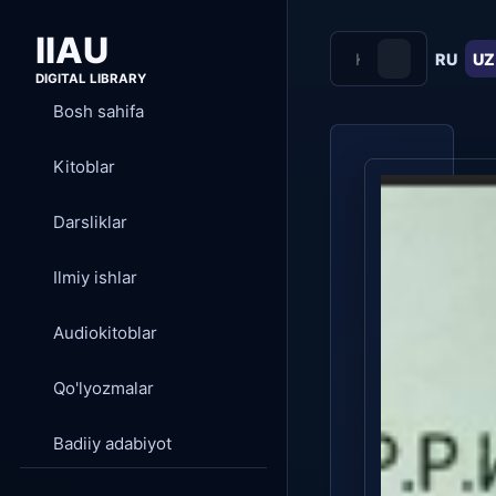
IIAU
RU
UZ
DIGITAL LIBRARY
Bosh sahifa
Kitoblar
Darsliklar
Ilmiy ishlar
Audiokitoblar
Qo'lyozmalar
Badiiy adabiyot