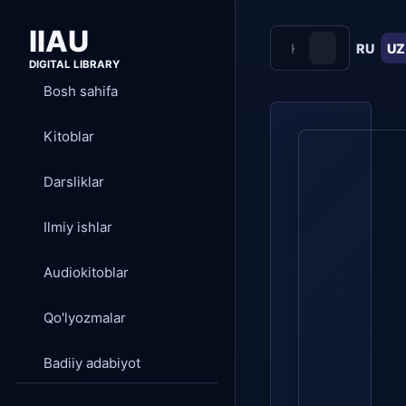
IIAU
RU
UZ
DIGITAL LIBRARY
Bosh sahifa
Kitoblar
Darsliklar
Ilmiy ishlar
Audiokitoblar
Qo'lyozmalar
Badiiy adabiyot