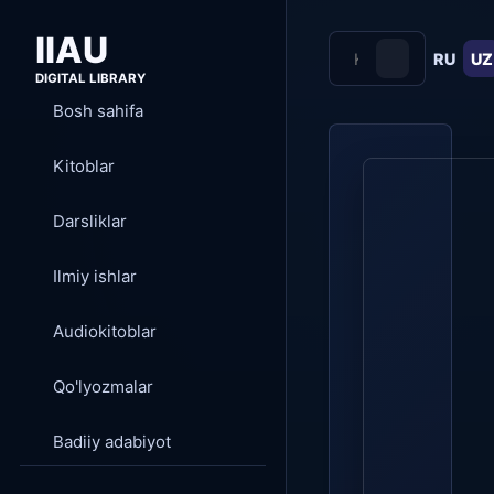
IIAU
RU
UZ
DIGITAL LIBRARY
Bosh sahifa
Kitoblar
Darsliklar
Ilmiy ishlar
Audiokitoblar
Qo'lyozmalar
Badiiy adabiyot