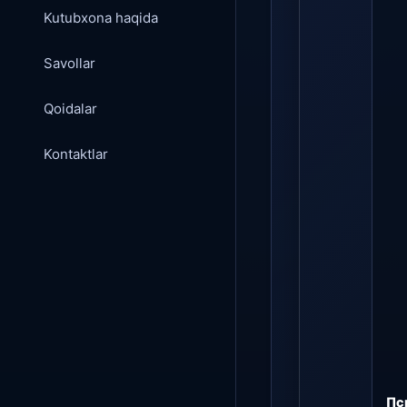
Kutubxona haqida
Savollar
Qoidalar
Kontaktlar
Пс