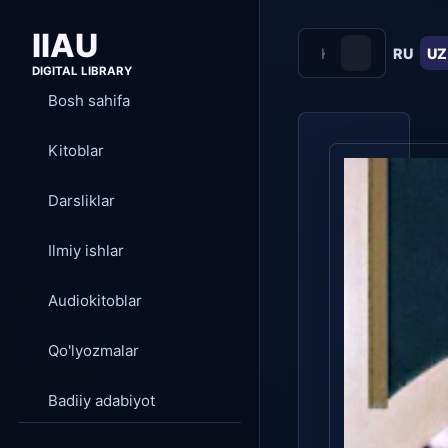
IIAU
RU
UZ
DIGITAL LIBRARY
Bosh sahifa
Kitoblar
Darsliklar
Ilmiy ishlar
Audiokitoblar
Qo'lyozmalar
Badiiy adabiyot