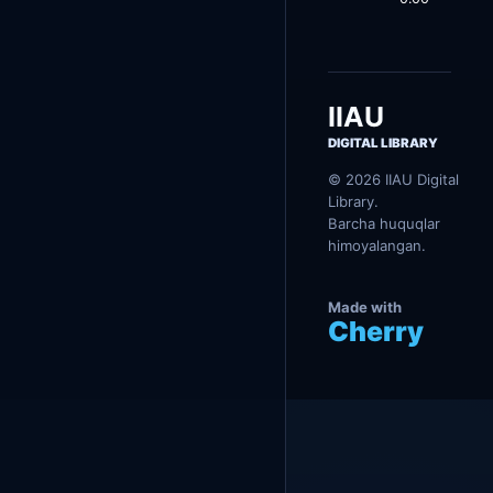
а
л
т
м
/
с
Т
а
а
р
л
в
IIAU
в
а
а
р
DIGITAL LIBRARY
с
и
а
© 2026 IIAU Digital
Library.
Barcha huquqlar
himoyalangan.
Made with
Cherry