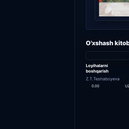
O'xshash kitob
Loyihalarni
boshqarish
Z.T.Teshaboyeva
0.00
U