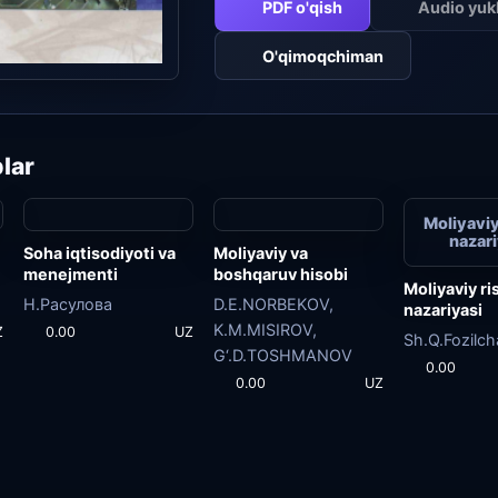
PDF o'qish
Audio yu
O'qimoqchiman
lar
Moliyaviy
nazari
Soha iqtisodiyoti va
Moliyaviy va
menejmenti
boshqaruv hisobi
Moliyaviy ri
Н.Расулова
D.E.NORBEKOV,
nazariyasi
K.M.MISIROV,
Z
0.00
UZ
Sh.Q.Fozilch
G‘.D.TOSHMANOV
0.00
0.00
UZ