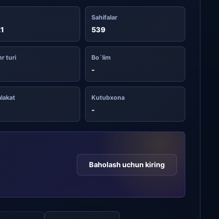
Sahifalar
1
539
r turi
Bo`lim
-
lakat
Kutubxona
-
Baholash uchun kiring