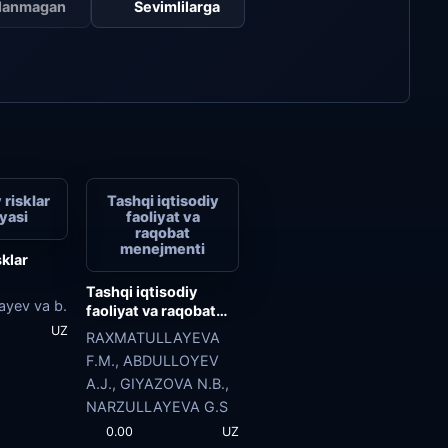
klanmagan
Sevimlilarga
 risklar
Tashqi iqtisodiy
yasi
faoliyat va
raqobat
menejmenti
sklar
Tashqi iqtisodiy
ayev va b.
faoliyat va raqobat
menejmenti
UZ
RAXMATULLAYEVA
F.M., ABDULLOYEV
A.J., GIYAZOVA N.B.,
NARZULLAYEVA G.S
0.00
UZ