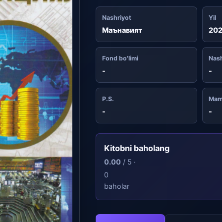
Nashriyot
Yil
Маънавият
202
Fond bo'limi
Nash
-
-
P.S.
Mam
-
-
Kitobni baholang
0.00
/ 5 ·
0
baholar