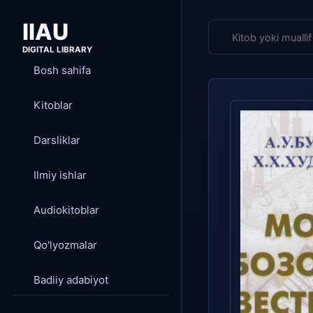
IIAU
DIGITAL LIBRARY
Bosh sahifa
Kitoblar
Darsliklar
Ilmiy ishlar
Audiokitoblar
Qo'lyozmalar
Badiiy adabiyot