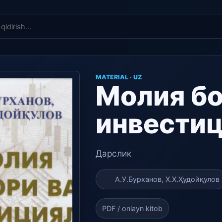
MATERIAL · UZ
Молия бо
инвести
Дарслик
А.У.Бурханов, Х.Х.Ҳудойқулов
PDF / onlayn kitob