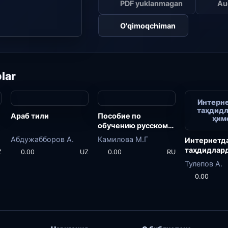
PDF yuklanmagan
Au
O'qimoqchiman
lar
Интерн
таҳдид
Араб тили
Пособие по
ҳим
обучению русскому
языку
Абдужабборов А.
Камилова М.Г
Интернетд
таҳдидлар
Z
0.00
UZ
0.00
RU
ҳимоя
Тулепов А.
0.00