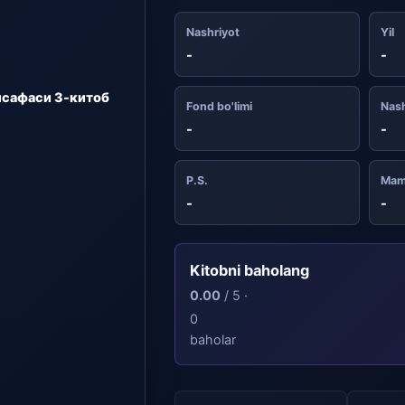
Nashriyot
Yil
-
-
сафаси 3-китоб
Fond bo'limi
Nash
-
-
P.S.
Mam
-
-
Kitobni baholang
0.00
/ 5 ·
0
baholar