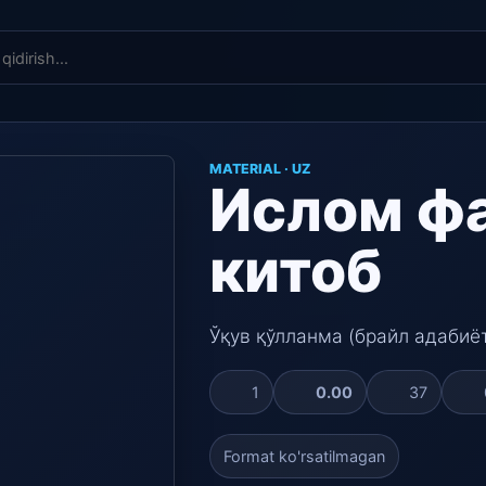
MATERIAL · UZ
Ислом ф
китоб
Ўқув қўлланма (брайл адабиё
1
0.00
37
Format ko'rsatilmagan