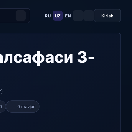
RU
UZ
EN
Kirish
алсафаси 3-
т)
0
0 mavjud