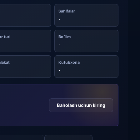
Sahifalar
-
r turi
Bo`lim
-
lakat
Kutubxona
-
Baholash uchun kiring