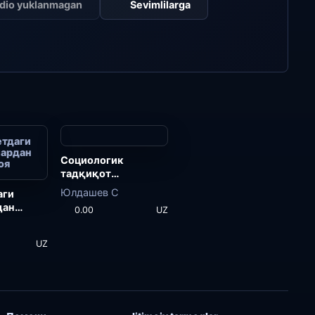
dio yuklanmagan
Sevimlilarga
етдаги
лардан
Социологик
оя
тадқиқот
методологияси
Юлдашев С
аги
дан
0.00
UZ
UZ