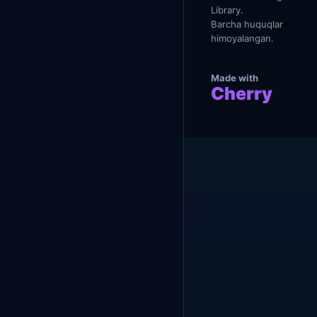
м
Library.
о
Barcha huquqlar
я
himoyalangan.
Made with
Cherry