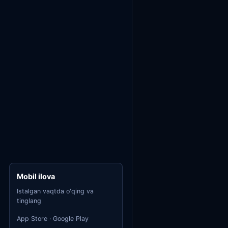
Mobil ilova
Istalgan vaqtda o'qing va
tinglang
App Store · Google Play