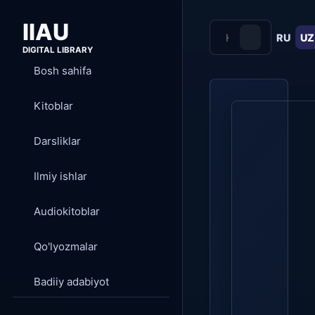
IIAU
RU
UZ
DIGITAL LIBRARY
Bosh sahifa
Kitoblar
Darsliklar
Ilmiy ishlar
Audiokitoblar
Qo'lyozmalar
Badiiy adabiyot