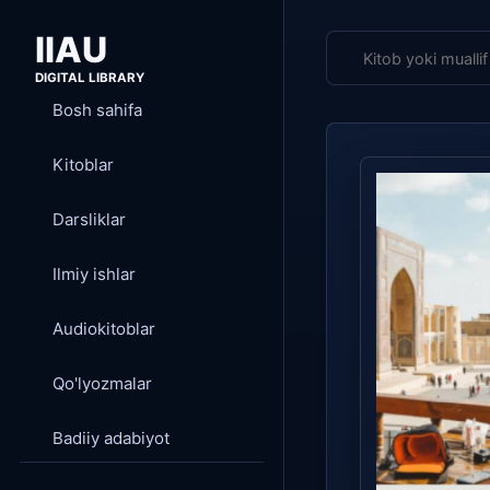
IIAU
DIGITAL LIBRARY
Bosh sahifa
Kitoblar
Darsliklar
Ilmiy ishlar
Audiokitoblar
Qo'lyozmalar
Badiiy adabiyot