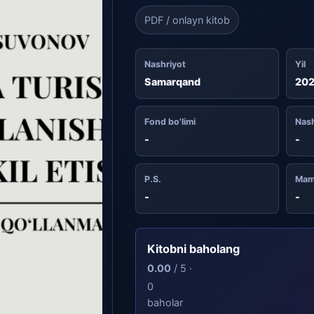
PDF / onlayn kitob
Nashriyot
Yil
Samarqand
20
Fond bo'limi
Nash
-
-
P.S.
Mam
-
-
Kitobni baholang
0.00
/ 5 ·
0
baholar