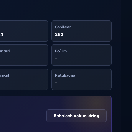
Sahifalar
24
283
r turi
Bo`lim
-
lakat
Kutubxona
-
Baholash uchun kiring