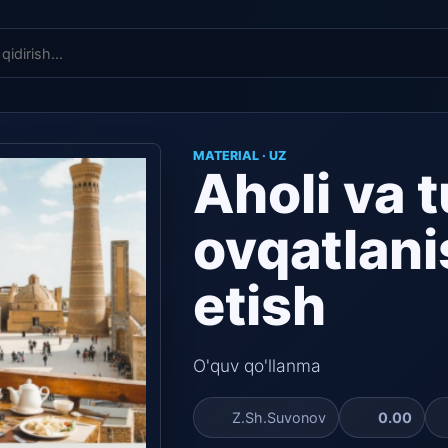
MATERIAL · UZ
Aholi va t
ovqatlani
etish
O'quv qo'llanma
Z.Sh.Suvonov
0.00