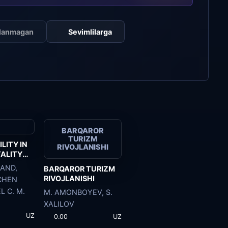
klanmagan
Sevimlilarga
BARQAROR
TURIZM
LITY IN
RIVOJLANISHI
TALITY
AND,
BARQAROR TURIZM
RIVOJLANISHI
CHEN
L C. M.
M. AMONBOYEV, S.
XALILOV
UZ
0.00
UZ