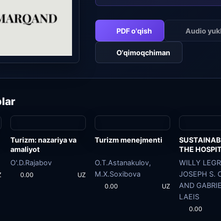
PDF o'qish
Audio yu
O'qimoqchiman
lar
Turizm: nazariya va
Turizm menejmenti
SUSTAINABI
amaliyot
THE HOSPI
INDUSTRY
O'.D.Rajabov
O.T.Astanakulov,
WILLY LEGR
M.X.Soxibova
JOSEPH S. 
Z
0.00
UZ
AND GABRIE
0.00
UZ
LAEIS
0.00