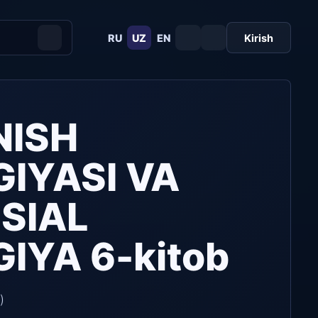
RU
UZ
EN
Kirish
NISH
IYASI VA
SIAL
IYA 6-kitob
)