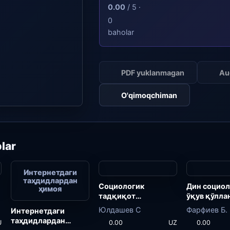
0.00
/ 5 ·
0
baholar
PDF yuklanmagan
Au
O'qimoqchiman
lar
Интернетдаги
таҳдидлардан
Социологик
Дин социол
ҳимоя
тадқиқот
ўқув қўлла
методологияси
Юлдашев С
Фарфиев Б.
Интернетдаги
таҳдидлардан
U
0.00
UZ
0.00