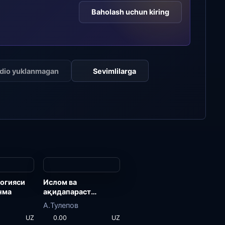
Baholash uchun kiring
dio yuklanmagan
Sevimlilarga
огияси
Ислом ва
нма
ақидапараст
оқимлар
А.Тулепов
UZ
0.00
UZ