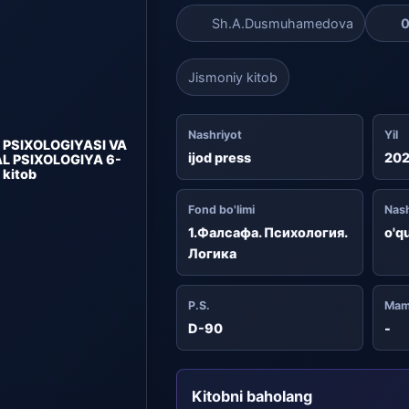
Sh.A.Dusmuhamedova
0
Jismoniy kitob
Nashriyot
Yil
 PSIXOLOGIYASI VA
ijod press
20
AL PSIXOLOGIYA 6-
kitob
Fond bo'limi
Nash
1.Фалсафа. Психология.
o'q
Логика
P.S.
Mam
D-90
-
Kitobni baholang