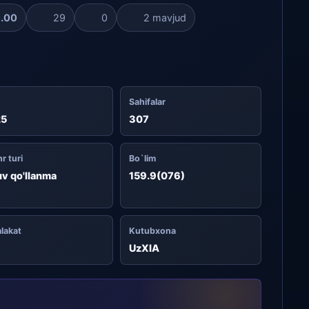
.00
29
0
2 mavjud
Sahifalar
25
307
r turi
Bo`lim
uv qo'llanma
159.9(076)
lakat
Kutubxona
UzXIA