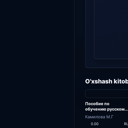
O'xshash kitob
Пособие по
обучению русскому
языку
Камилова М.Г
0.00
R