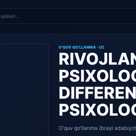
O'QUV QO'LLANMA · UZ
RIVOJLA
PSIXOLOG
DIFFEREN
PSIXOLOG
O'quv qo'llanma (brayl adabiyot