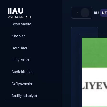
IIAU
RU
UZ
DIGITAL LIBRARY
Bosh sahifa
Kitoblar
Darsliklar
Ilmiy ishlar
Audiokitoblar
Qo'lyozmalar
Badiiy adabiyot