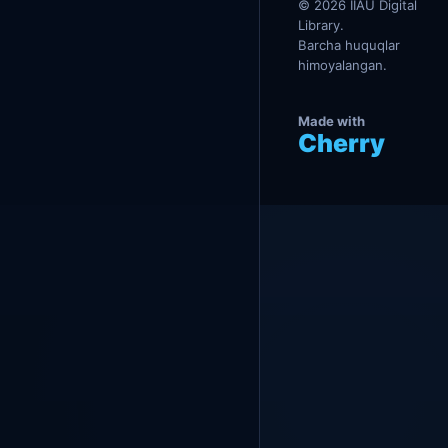
I
© 2026 IIAU Digital
Library.
Barcha huquqlar
himoyalangan.
Made with
Cherry