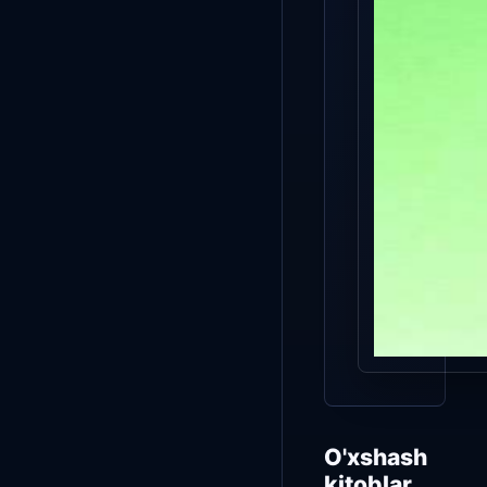
O'xshash
kitoblar