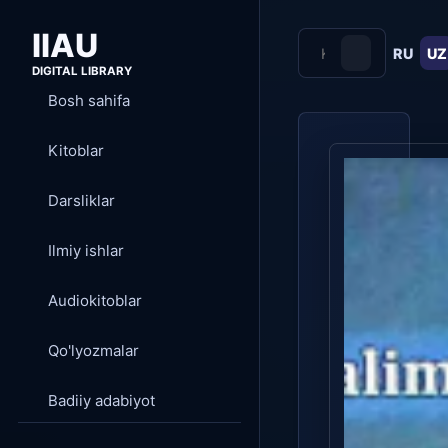
IIAU
RU
UZ
DIGITAL LIBRARY
Bosh sahifa
Kitoblar
Darsliklar
Ilmiy ishlar
Audiokitoblar
Qo'lyozmalar
Badiiy adabiyot