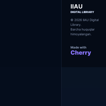
р
д
IIAU
а
н
DIGITAL LIBRARY
ҳ
и
© 2026 IIAU Digital
м
Library.
о
Barcha huquqlar
я
himoyalangan.
Made with
Cherry