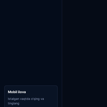
Mobil ilova
Istalgan vaqtda o'qing va
tinglang