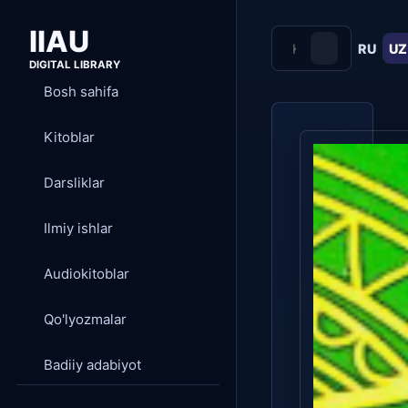
IIAU
RU
UZ
DIGITAL LIBRARY
Bosh sahifa
Kitoblar
Darsliklar
Ilmiy ishlar
Audiokitoblar
Qo'lyozmalar
Badiiy adabiyot