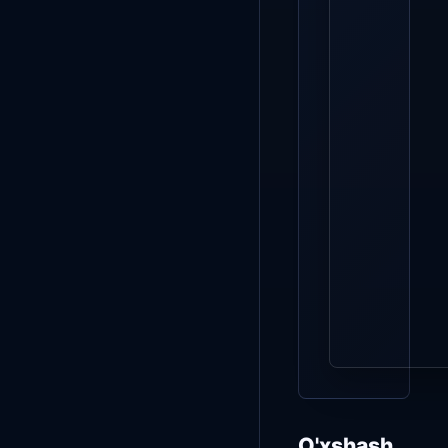
O'xshash