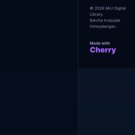
ҳ
и
© 2026 IIAU Digital
м
Library.
о
Barcha huquqlar
я
himoyalangan.
Made with
Cherry