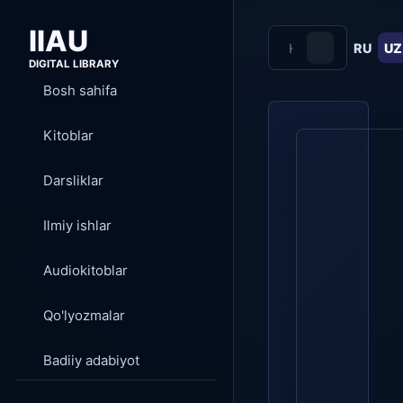
IIAU
RU
UZ
DIGITAL LIBRARY
Bosh sahifa
Kitoblar
Darsliklar
Ilmiy ishlar
Audiokitoblar
Qo'lyozmalar
Badiiy adabiyot