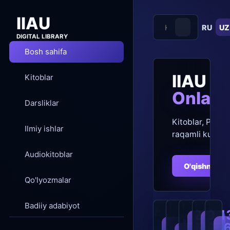
IIAU
RU
UZ
DIGITAL LIBRARY
Bosh sahifa
IIAU Di
Kitoblar
Onlayn
Darsliklar
Kitoblar, PDF, a
Ilmiy ishlar
raqamli kutubx
Audiokitoblar
O'qishni bos
Qo'lyozmalar
Badiiy adabiyot
21
9
1
588
28