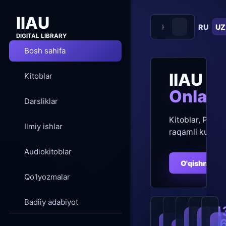
IIAU
RU
UZ
DIGITAL LIBRARY
Bosh sahifa
IIAU Di
Kitoblar
Onlayn
Darsliklar
Kitoblar, PDF, a
Ilmiy ishlar
raqamli kutubx
Audiokitoblar
O'qishni bos
Qo'lyozmalar
Badiiy adabiyot
21
9
1
576
28