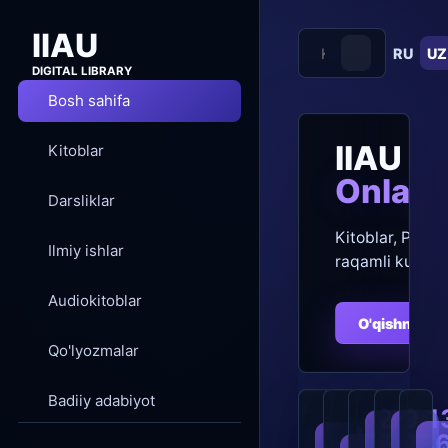
IIAU
RU
UZ
DIGITAL LIBRARY
Bosh sahifa
IIAU Di
Kitoblar
Onlayn
Darsliklar
Kitoblar, PDF, a
Ilmiy ishlar
raqamli kutubx
Audiokitoblar
O'qishni bos
Qo'lyozmalar
Badiiy adabiyot
21
9
1
576
28